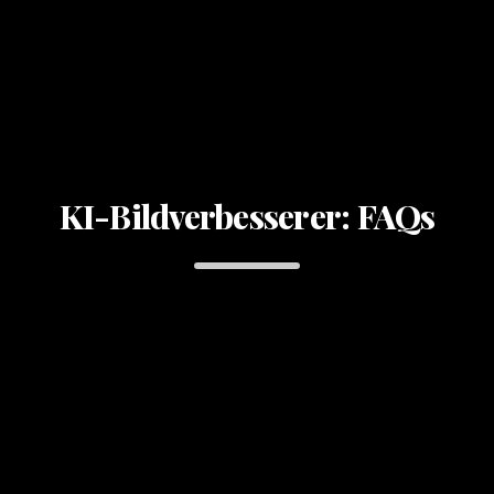
KI-Bildverbesserer: FAQs
Wie funktioniert die kostenlose
Testversion für den KI-
1
Bildverbesserer?