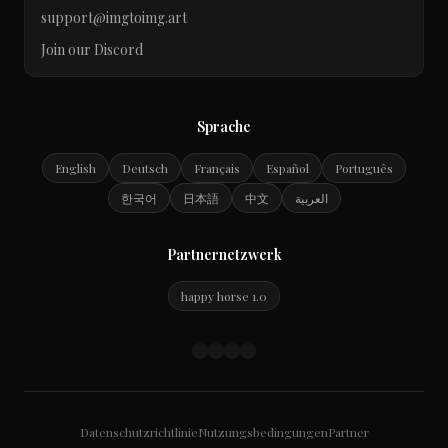
support@imgtoimg.art
Join our Discord
Sprache
English
Deutsch
Français
Español
Português
한국어
日本語
中文
العربية
Partnernetzwerk
happy horse 1.0
Datenschutzrichtlinie
Nutzungsbedingungen
Partner