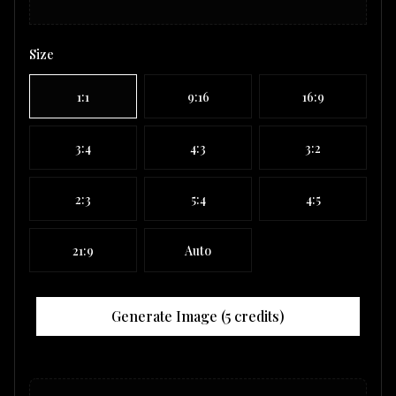
Size
1:1
9:16
16:9
3:4
4:3
3:2
2:3
5:4
4:5
21:9
Auto
Generate Image (
5
credits)