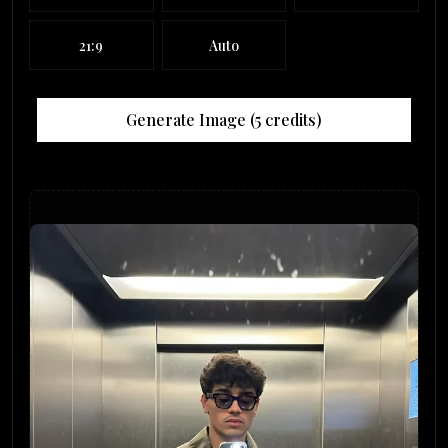
21:9
Auto
Generate Image (
5
credits)