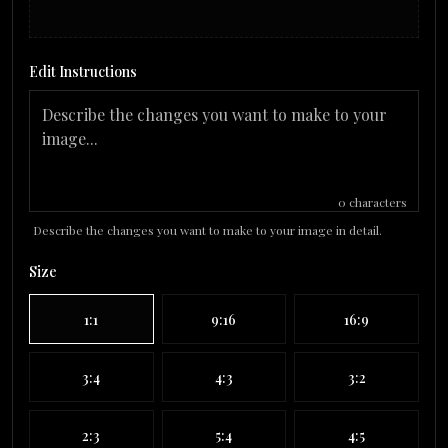
Edit Instructions
0
characters
Describe the changes you want to make to your image in detail.
Size
1:1
9:16
16:9
3:4
4:3
3:2
2:3
5:4
4:5