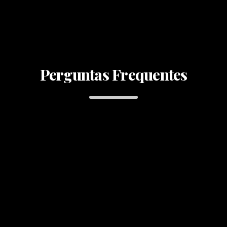
Perguntas Frequentes
Como a geração de Imagem para
Imagem difere da de Texto para
1
Imagem?
A de Imagem para Imagem transforma
fotos existentes, preservando sua