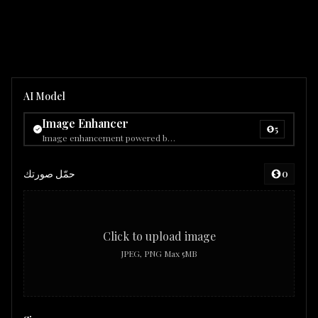
AI Model
Image Enhancer
5
Image enhancement powered by Gemini 2.5 Flash Image (nano-banana).
0
حمّل صورتك
Click to upload image
JPEG, PNG Max 5MB