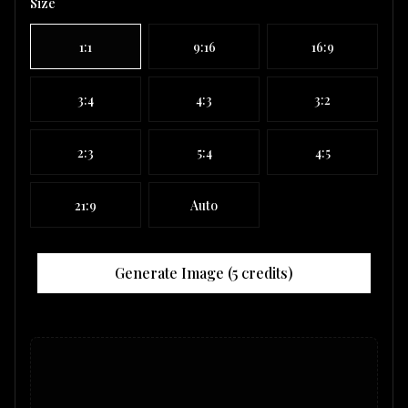
Size
1:1
9:16
16:9
3:4
4:3
3:2
2:3
5:4
4:5
21:9
Auto
Generate Image (
5
credits)